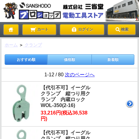
カート
ログイン
検索
ホーム
＞
クランプ
おすすめ順
価格順
新着順
1-12 / 80
次のページへ
【代引不可】イーグル
クランプ 縦つり用ク
ランプ 内蔵ロック
WOL-350(2-16)
33,216円(税込36,538
円)
【代引不可】イーグル
クランプ 縦つり用ク