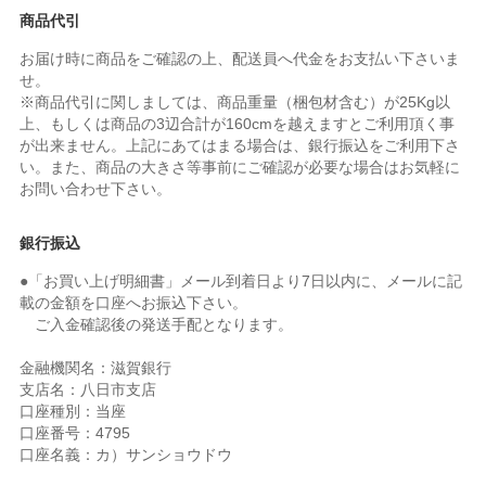
商品代引
お届け時に商品をご確認の上、配送員へ代金をお支払い下さいま
せ。
※商品代引に関しましては、商品重量（梱包材含む）が25Kg以
上、もしくは商品の3辺合計が160cmを越えますとご利用頂く事
が出来ません。上記にあてはまる場合は、銀行振込をご利用下さ
い。また、商品の大きさ等事前にご確認が必要な場合はお気軽に
お問い合わせ下さい。
銀行振込
●「お買い上げ明細書」メール到着日より7日以内に、メールに記
載の金額を口座へお振込下さい。
ご入金確認後の発送手配となります。
金融機関名：滋賀銀行
支店名：八日市支店
口座種別：当座
口座番号：4795
口座名義：カ）サンショウドウ