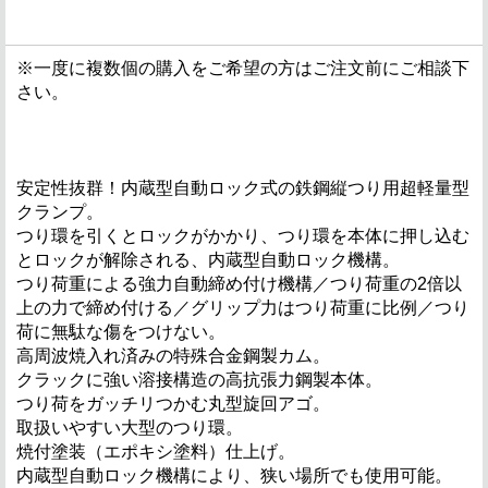
※一度に複数個の購入をご希望の方はご注文前にご相談下
さい。
安定性抜群！内蔵型自動ロック式の鉄鋼縦つり用超軽量型
クランプ。
つり環を引くとロックがかかり、つり環を本体に押し込む
とロックが解除される、内蔵型自動ロック機構。
つり荷重による強力自動締め付け機構／つり荷重の2倍以
上の力で締め付ける／グリップ力はつり荷重に比例／つり
荷に無駄な傷をつけない。
高周波焼入れ済みの特殊合金鋼製カム。
クラックに強い溶接構造の高抗張力鋼製本体。
つり荷をガッチリつかむ丸型旋回アゴ。
取扱いやすい大型のつり環。
焼付塗装（エポキシ塗料）仕上げ。
内蔵型自動ロック機構により、狭い場所でも使用可能。