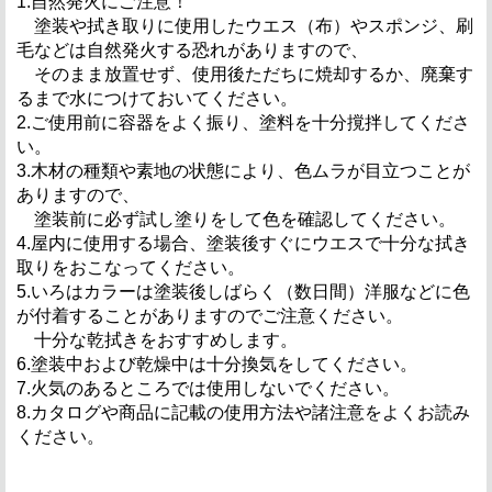
1.自然発火にご注意！
塗装や拭き取りに使用したウエス（布）やスポンジ、刷
毛などは自然発火する恐れがありますので、
そのまま放置せず、使用後ただちに焼却するか、廃棄す
るまで水につけておいてください。
2.ご使用前に容器をよく振り、塗料を十分撹拌してくださ
い。
3.木材の種類や素地の状態により、色ムラが目立つことが
ありますので、
塗装前に必ず試し塗りをして色を確認してください。
4.屋内に使用する場合、塗装後すぐにウエスで十分な拭き
取りをおこなってください。
5.いろはカラーは塗装後しばらく（数日間）洋服などに色
が付着することがありますのでご注意ください。
十分な乾拭きをおすすめします。
6.塗装中および乾燥中は十分換気をしてください。
7.火気のあるところでは使用しないでください。
8.カタログや商品に記載の使用方法や諸注意をよくお読み
ください。