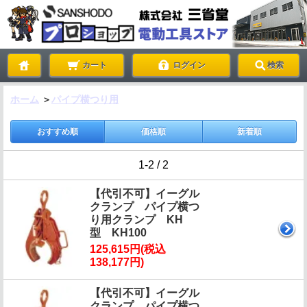
カート
ログイン
検索
ホーム
＞
パイプ横つり用
おすすめ順
価格順
新着順
1-2 / 2
【代引不可】イーグル
クランプ パイプ横つ
り用クランプ KH
型 KH100
125,615円(税込
138,177円)
【代引不可】イーグル
クランプ パイプ横つ